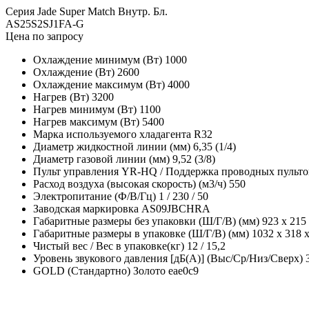
Серия Jade Super Match Внутр. Бл.
AS25S2SJ1FA-G
Цена по запросу
Охлаждение минимум (Вт)
1000
Охлаждение (Вт)
2600
Охлаждение максимум (Вт)
4000
Нагрев (Вт)
3200
Нагрев минимум (Вт)
1100
Нагрев максимум (Вт)
5400
Марка используемого хладагента
R32
Диаметр жидкостной линии (мм)
6,35 (1/4)
Диаметр газовой линии (мм)
9,52 (3/8)
Пульт управления
YR-HQ / Поддержка проводных пультов
Расход воздуха (высокая скорость) (м3/ч)
550
Электропитание (Ф/В/Гц)
1 / 230 / 50
Заводская маркировка
AS09JBCHRA
Габаритные размеры без упаковки (Ш/Г/В) (мм)
923 х 215
Габаритные размеры в упаковке (Ш/Г/В) (мм)
1032 х 318 
Чистый вес / Вес в упаковке(кг)
12 / 15,2
Уровень звукового давления [дБ(А)] (Выс/Ср/Низ/Сверх)
GOLD (Стандартно) Золото
eae0c9